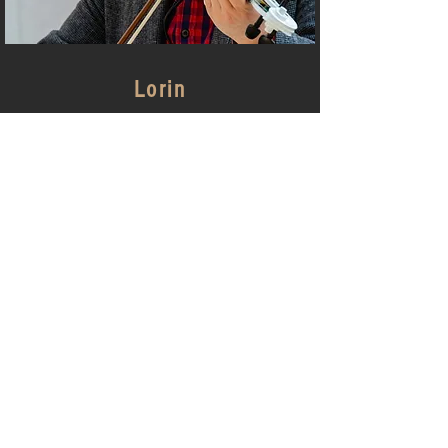
Lorin
Speelt naadloos en draadloos versterkt
viool mee op de deuntjes van de dj
Kan enkel i.c.m. dj gehuurd worden
Inbegrepen: autonoom dmv accu
Gebruik: Binnen en buiten
OFFERTE OF INFO OPVRAGEN